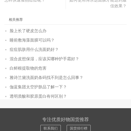
怎样快速催熟痘痘呢？
如何使用博乐达面膜才能达到最
佳效果？
相关推荐
脸上长了硬皮怎么办
睡前敷海藻面膜可以吗？
痘痘肌肤用什么洗面奶好？
混合皮想保湿，应该买哪种护手霜好？
白鲜根提取物的危害
雅诗兰黛洗面奶条码找不到是怎么回事？
伽蓝集团太空护肤品了解一下？
透明质酸和胶原蛋白有何区别？
专注优质好物国货推荐
联系我们
国货排行榜