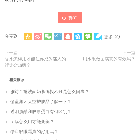
赞(
0
)
分享到：
(
)
更多
0
上一篇
下一篇
香水怎样用才能让你成为迷人的
用水果做面膜真的有效吗？
行走chūn药？
相关推荐
雅诗兰黛洗面奶条码找不到是怎么回事？
伽蓝集团太空护肤品了解一下？
透明质酸和胶原蛋白有何区别？
面膜怎么用才能变美？
绿鱼籽眼霜真的好用吗？