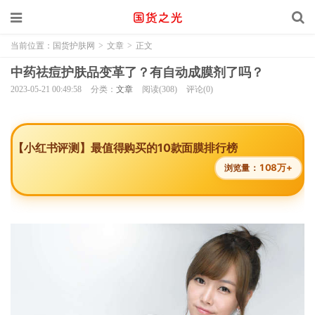
当前位置：
国货护肤网
>
文章
>
正文
中药祛痘护肤品变革了？有自动成膜剂了吗？
2023-05-21 00:49:58
分类：
文章
阅读(308)
评论(0)
【小红书评测】最值得购买的10款面膜排行榜
108万+
浏览量：