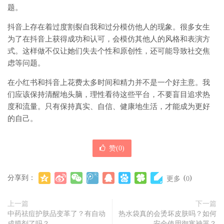
题。
抖音上存在着过度割裂自我和过分模仿他人的现象。很多女生
为了在抖音上获得成功和认可，会模仿其他人的风格和表演方
式。这样做不仅让她们失去个性和原创性，还可能导致社交焦
虑等问题。
在小红书和抖音上花费太多时间和精力并不是一个好主意。我
们应该保持清醒地头脑，理性看待这些平台，不要盲目追求热
度和流量。只有保持真实、自信、健康地生活，才能成为更好
的自己。
赞(
0
)
分享到：
(
)
更多
0
上一篇
下一篇
中药祛痘护肤品变革了？有自动
热水袋真的会烫坏皮肤吗？如何
成膜剂了吗？
安全使用御寒神器？