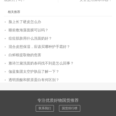
相关推荐
脸上长了硬皮怎么办
睡前敷海藻面膜可以吗？
痘痘肌肤用什么洗面奶好？
混合皮想保湿，应该买哪种护手霜好？
白鲜根提取物的危害
雅诗兰黛洗面奶条码找不到是怎么回事？
伽蓝集团太空护肤品了解一下？
透明质酸和胶原蛋白有何区别？
专注优质好物国货推荐
联系我们
国货排行榜