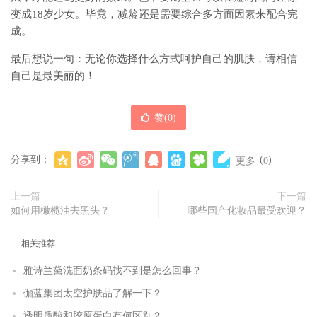
变成18岁少女。毕竟，减龄还是需要综合多方面因素来配合完
成。
最后想说一句：无论你选择什么方式呵护自己的肌肤，请相信
自己是最美丽的！
赞(
0
)
分享到：
(
)
更多
0
上一篇
下一篇
如何用橄榄油去黑头？
哪些国产化妆品最受欢迎？
相关推荐
雅诗兰黛洗面奶条码找不到是怎么回事？
伽蓝集团太空护肤品了解一下？
透明质酸和胶原蛋白有何区别？