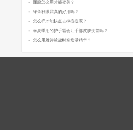
面膜怎么用才能变美？
绿鱼籽眼霜真的好用吗？
怎么样才能快点去掉痘痘呢？
春夏季用的护手霜会让手部皮肤变差吗？
怎么用雅诗兰黛时空焕活精华？