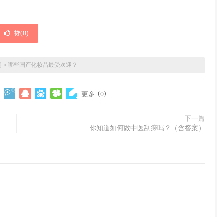
赞(
0
)
网
»
哪些国产化妆品最受欢迎？
(
)
更多
0
下一篇
你知道如何做中医刮痧吗？（含答案）