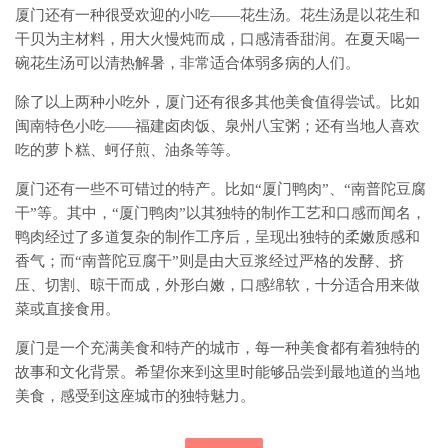
厦门还有一种很受欢迎的小吃——花生汤。花生汤是以花生和
干贝为主材料，用大火慢炖而成，口感清香甜润。在夏天喝一
碗花生汤可以清热解暑，非常适合体弱多病的人们。
除了以上两种小吃外，厦门还有很多其他美食值得尝试。比如
闽南特色小吃——福建卤肉饭、泉州八宝粥；还有当地人喜欢
吃的萝卜糕、蚵仔煎、油条等等。
厦门还有一些不可错过的特产。比如“厦门鸭肉”、“南普陀豆腐
干”等。其中，“厦门鸭肉”以其独特的制作工艺和口感而闻名，
鸭肉经过了多道复杂的制作工序后，呈现出独特的柔嫩质感和
香气；而“南普陀豆腐干”则是由大豆浆经过严格的发酵、挤
压、切割、晾干而成，外形白嫩，口感绵软，十分适合用来做
菜或直接食用。
厦门是一个充满美食和特产的城市，每一种美食都有着独特的
故事和文化背景。希望你来到这里时能够品尝到最地道的当地
美食，感受到这座城市的独特魅力。