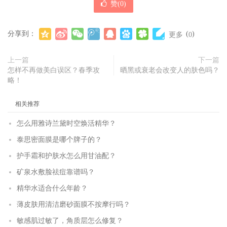
赞(
0
)
分享到：
(
)
更多
0
上一篇
下一篇
怎样不再做美白误区？春季攻
晒黑或衰老会改变人的肤色吗？
略！
相关推荐
怎么用雅诗兰黛时空焕活精华？
泰思密面膜是哪个牌子的？
护手霜和护肤水怎么用甘油配？
矿泉水敷脸祛痘靠谱吗？
精华水适合什么年龄？
薄皮肤用清洁磨砂面膜不按摩行吗？
敏感肌过敏了，角质层怎么修复？