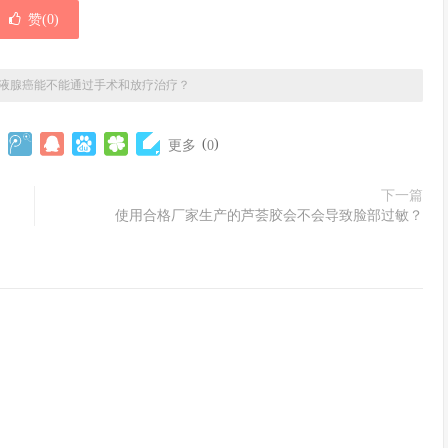
赞(
0
)
液腺癌能不能通过手术和放疗治疗？
(
)
更多
0
下一篇
使用合格厂家生产的芦荟胶会不会导致脸部过敏？