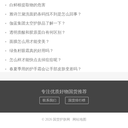
白鲜根提取物的危害
雅诗兰黛洗面奶条码找不到是怎么回事？
伽蓝集团太空护肤品了解一下？
透明质酸和胶原蛋白有何区别？
面膜怎么用才能变美？
绿鱼籽眼霜真的好用吗？
怎么样才能快点去掉痘痘呢？
春夏季用的护手霜会让手部皮肤变差吗？
专注优质好物国货推荐
联系我们
国货排行榜
© 2026
国货护肤网
网站地图