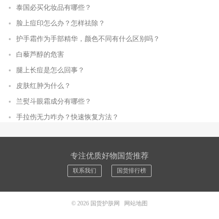
泰国必买化妆品有哪些？
脸上痘印怎么办？怎样祛除？
护手霜作为手部精华，颜色不同有什么区别吗？
白藜芦醇的危害
腿上长痘是怎么回事？
皮肤红肿为什么？
兰熨斗眼霜成分有哪些？
手拉伤无力咋办？快速恢复方法？
专注优质好物国货推荐
联系我们
国货排行榜
© 2026
国货护肤网
网站地图