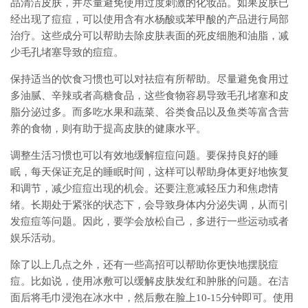
品清洁皮肤，并尽量避免使用过度刺激的化妆品。如果皮肤已
经出现了痘痘，可以使用含有水杨酸或苯甲酸的产品进行局部
治疗。这些成分可以帮助去除皮肤表面的死皮细胞和油脂，减
少毛孔堵塞导致的痘痘。
保持适当的饮食习惯也可以对祛痘有所帮助。尽量避免食用过
多油腻、辛辣或者高糖食品，这些食物容易导致毛孔堵塞和皮
脂分泌过多。而多吃水果和蔬菜、谷类食品以及鱼类等富含营
养的食物，则有助于提高皮肤的健康水平。
调整生活习惯也可以有效地缓解痘痘问题。要保持良好的睡
眠，每天保证充足的睡眠时间，这样可以帮助身体更好地恢复
和调节，减少痘痘出现的机会。还要注意减轻压力和焦虑情
绪。长期处于紧张的状态下，会导致身体内分泌失调，从而引
发痘痘等问题。因此，要学会放松自己，多进行一些运动或者
娱乐活动。
除了以上几点之外，还有一些高招可以帮助你更快地摆脱痘
痘。比如说，使用冰敷可以缓解皮肤发红和肿胀的问题。在洁
面后将毛巾浸泡在冰水中，然后敷在脸上10-15分钟即可。使用