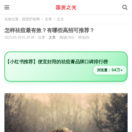
当前位置：
国货护肤网
>
文章
>
正文
怎样祛痘最有效？有哪些高招可推荐？
2023-05-19 01:20:39
分类：
文章
阅读(341)
评论(0)
【小红书推荐】便宜好用的祛痘膏品牌口碑排行榜
54万+
浏览量：