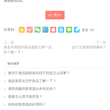
深刻的认识。
赞(
0
)
分享到：
(
)
更多
0
上一篇
下一篇
黄圣依用的护肤品都是大牌？赶
这个文章值得我看吗？
快了解一下！
相关推荐
雅诗兰黛洗面奶条码找不到是怎么回事？
伽蓝集团太空护肤品了解一下？
透明质酸和胶原蛋白有何区别？
面膜怎么用才能变美？
绿鱼籽眼霜真的好用吗？