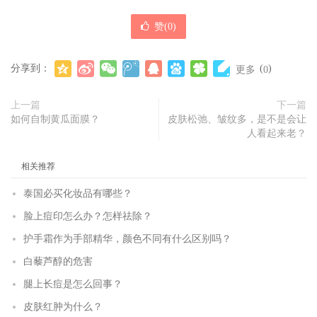
赞(
0
)
分享到：
(
)
更多
0
上一篇
下一篇
如何自制黄瓜面膜？
皮肤松弛、皱纹多，是不是会让
人看起来老？
相关推荐
泰国必买化妆品有哪些？
脸上痘印怎么办？怎样祛除？
护手霜作为手部精华，颜色不同有什么区别吗？
白藜芦醇的危害
腿上长痘是怎么回事？
皮肤红肿为什么？