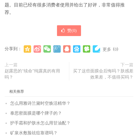
题。目前已经有很多消费者使用并给出了好评，非常值得推
荐。
赞(
0
)
分享到：
(
)
更多
0
上一篇
下一篇
赵露思的“续命”纯露真的有用
买了这些面膜会后悔吗？肤感差
吗？
效果差，不值得买吗？
相关推荐
怎么用雅诗兰黛时空焕活精华？
泰思密面膜是哪个牌子的？
护手霜和护肤水怎么用甘油配？
矿泉水敷脸祛痘靠谱吗？