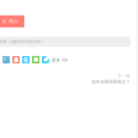
赞(
0
)
肤网
»
洗脸可以用盐水吗？
(
)
更多
0
下一篇
如何去除面部斑点？