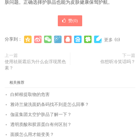
肤问题。正确选择护肤品也能为皮肤健康保驾护航。
赞(
0
)
分享到：
(
)
更多
0
上一篇
下一篇
使用祛斑霜后为什么会浮现黑色
你想听冷笑话吗？
素？
相关推荐
白鲜根提取物的危害
雅诗兰黛洗面奶条码找不到是怎么回事？
伽蓝集团太空护肤品了解一下？
透明质酸和胶原蛋白有何区别？
面膜怎么用才能变美？