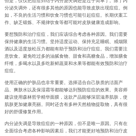
但是，仅仅把痘痘归结于内分泌失调还是过于简单了。除了内
分泌失调外，还有很多其他的原因也能导致皮肤出现痘痘。例
如，不良的生活习惯和饮食习惯也可能引起痘痘。长期伏案工
作、缺乏锻炼、不规律饮食等都可能对皮肤健康造成影响。
要想预防和治疗痘痘，我们应该综合考虑各种原因。我们需要
保持健康的生活习惯。坚持适度运动、保持充足睡眠、戒烟限
酒以及适度放松压力都能有助于预防和治疗痘痘。我们需要注
意饮食。避免吃过多的油腻食物、甜食和高糖食品，增加膳食
纤维，多喝水以及多吃新鲜蔬菜和水果等都能有效预防和治疗
痘痘。
使用正确的护肤品也非常重要。选择适合自己肤质的洁面产
品、爽肤水以及保湿霜等都能够达到预防痘痘的效果。美容师
建议使用森林哲学精华面膜，这款产品能够深层滋养肌肤，使
肌肤更加健康亮丽。同时还含有多种天然植物提取物，具有很
好的舒缓修复作用。
内分泌失调是导致痘痘的一种原因，但不是唯一原因。只有在
全面综合考虑各种影响因素后，我们才能更好地预防和治疗皮