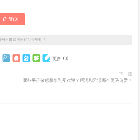
赞(
0
)
肤网
»
哪些祛痘产品最管用？
(
)
更多
0
下一篇
哪些平价敏感肌水乳受欢迎？珂润和雅漾哪个更受偏爱？