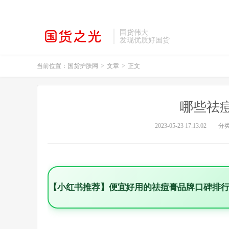
国货伟大
发现优质好国货
当前位置：
国货护肤网
>
文章
>
正文
哪些祛
2023-05-23 17:13:02
分
【小红书推荐】便宜好用的祛痘膏品牌口碑排