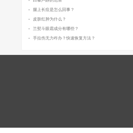
白藜芦醇的危害
腿上长痘是怎么回事？
皮肤红肿为什么？
兰熨斗眼霜成分有哪些？
手拉伤无力咋办？快速恢复方法？