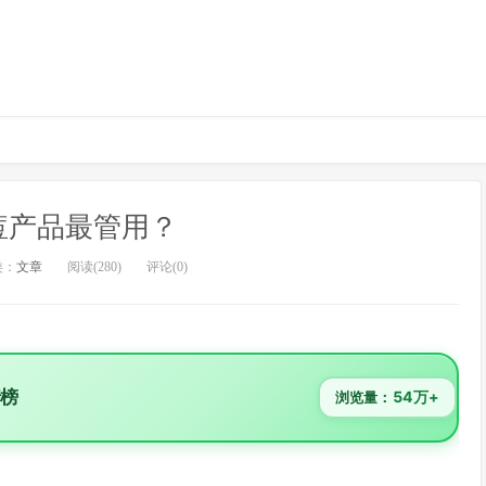
痘产品最管用？
类：
文章
阅读(280)
评论(0)
行榜
54万+
浏览量：