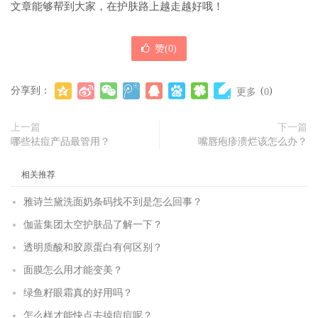
文章能够帮到大家，在护肤路上越走越好哦！
赞(
0
)
分享到：
(
)
更多
0
上一篇
下一篇
哪些祛痘产品最管用？
嘴唇疱疹溃烂该怎么办？
相关推荐
雅诗兰黛洗面奶条码找不到是怎么回事？
伽蓝集团太空护肤品了解一下？
透明质酸和胶原蛋白有何区别？
面膜怎么用才能变美？
绿鱼籽眼霜真的好用吗？
怎么样才能快点去掉痘痘呢？