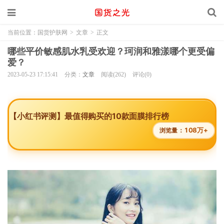
当前位置：
国货护肤网
>
文章
>
正文
哪些平价敏感肌水乳受欢迎？珂润和雅漾哪个更受偏
爱？
2023-05-23 17:15:41
分类：
文章
阅读(262)
评论(0)
【小红书评测】最值得购买的10款面膜排行榜
108万+
浏览量：