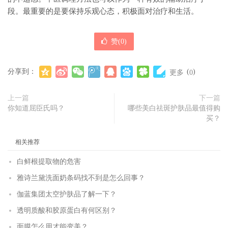
段。最重要的是要保持乐观心态，积极面对治疗和生活。
赞(
0
)
分享到：
(
)
更多
0
上一篇
下一篇
你知道屈臣氏吗？
哪些美白祛斑护肤品最值得购
买？
相关推荐
白鲜根提取物的危害
雅诗兰黛洗面奶条码找不到是怎么回事？
伽蓝集团太空护肤品了解一下？
透明质酸和胶原蛋白有何区别？
面膜怎么用才能变美？