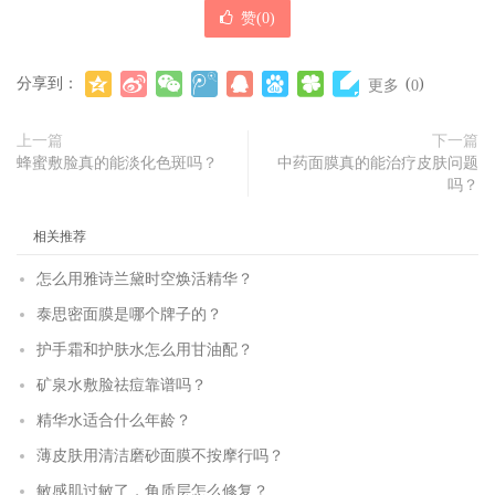
赞(
0
)
分享到：
(
)
更多
0
上一篇
下一篇
蜂蜜敷脸真的能淡化色斑吗？
中药面膜真的能治疗皮肤问题
吗？
相关推荐
怎么用雅诗兰黛时空焕活精华？
泰思密面膜是哪个牌子的？
护手霜和护肤水怎么用甘油配？
矿泉水敷脸祛痘靠谱吗？
精华水适合什么年龄？
薄皮肤用清洁磨砂面膜不按摩行吗？
敏感肌过敏了，角质层怎么修复？