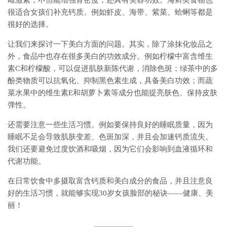
雌激素，不但能增强骨密度，还具有美容功效。海鲜类食物也
很适合女孩们补充钙质。例如虾皮、海带、紫菜、蛤蜊等都是
很好的选择。
让我们来探讨一下美白方面的问题。其实，除了涂抹化妆品之
外，食品中也存在很多美白的功效成分。例如柠檬中富含维生
素C和柠檬酸，可以促进肌肤新陈代谢，消除色斑；绿茶中的多
酚类物质可以抗氧化、抑制黑色素生成，具备美白功效；而蔬
菜水果中的维生素E和胡萝卜素等成分也能提亮肤色、保持皮肤
弹性。
还需要注意一些生活习惯。例如要保持良好的睡眠质量，因为
睡眠不足会导致肌肤变差、色斑加深，并且会加速钙质流失。
我们还要避免过度饮酒和吸烟，因为它们会影响到血液循环和
代谢功能。
在日常饮食中多摄取富含钙质和美白成分的食品，并且注意良
好的生活习惯，就能够实现30岁女孩脸部的秘诀——健康、美
丽！