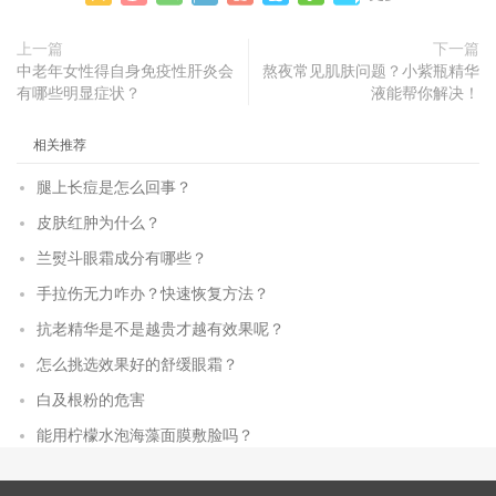
上一篇
下一篇
中老年女性得自身免疫性肝炎会
熬夜常见肌肤问题？小紫瓶精华
有哪些明显症状？
液能帮你解决！
相关推荐
腿上长痘是怎么回事？
皮肤红肿为什么？
兰熨斗眼霜成分有哪些？
手拉伤无力咋办？快速恢复方法？
抗老精华是不是越贵才越有效果呢？
怎么挑选效果好的舒缓眼霜？
白及根粉的危害
能用柠檬水泡海藻面膜敷脸吗？