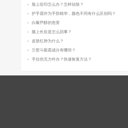
脸上痘印怎么办？怎样祛除？
护手霜作为手部精华，颜色不同有什么区别吗？
白藜芦醇的危害
腿上长痘是怎么回事？
皮肤红肿为什么？
兰熨斗眼霜成分有哪些？
手拉伤无力咋办？快速恢复方法？