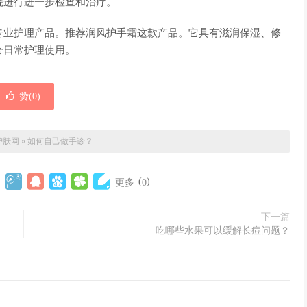
院进行进一步检查和治疗。
专业护理产品。推荐润风护手霜这款产品。它具有滋润保湿、修
合日常护理使用。
赞(
0
)
护肤网
»
如何自己做手诊？
(
)
更多
0
下一篇
吃哪些水果可以缓解长痘问题？