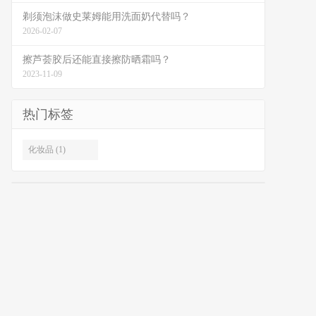
剃须泡沫做史莱姆能用洗面奶代替吗？
2026-02-07
擦芦荟胶后还能直接擦防晒霜吗？
2023-11-09
热门标签
化妆品 (1)