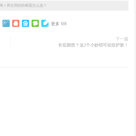
网
»
男生用的防晒霜怎么选？
(
)
更多
0
下一篇
长痘困扰？这2个小妙招可祛痘护肤！