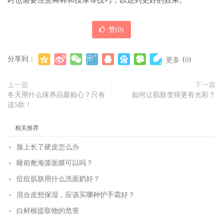
时也需要注意稀释和按摩等技巧，以达到更好的效果。
赞(
0
)
分享到：
(
)
更多
0
上一篇
下一篇
冬天用什么保养品最贴心？只有
如何让肌肤变得更有光彩？
这5款！
相关推荐
脸上长了硬皮怎么办
睡前敷海藻面膜可以吗？
痘痘肌肤用什么洗面奶好？
混合皮想保湿，应该买哪种护手霜好？
白鲜根提取物的危害