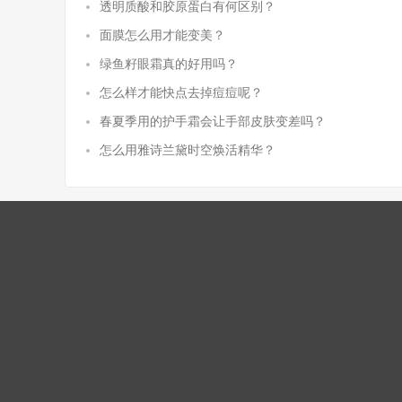
透明质酸和胶原蛋白有何区别？
面膜怎么用才能变美？
绿鱼籽眼霜真的好用吗？
怎么样才能快点去掉痘痘呢？
春夏季用的护手霜会让手部皮肤变差吗？
怎么用雅诗兰黛时空焕活精华？