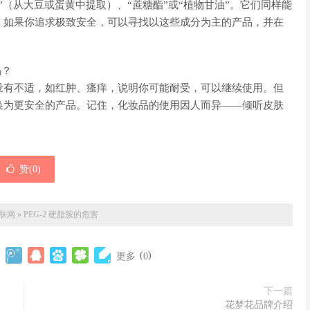
（从大豆或蛋黄中提取）、“蔗糖酯”或“植物甘油”。它们同样能
。如果你追求极致安全，可以寻找以这些成分为主的产品，并在
吗？
没有不适，如红肿、瘙痒，说明你可能耐受，可以继续使用。但
换为更安全的产品。记住，化妆品的使用因人而异——倾听皮肤
赞(
0
)
肤网
»
PEG-2 硬脂胺的危害
(
)
更多
0
下一篇
花梦花品牌介绍