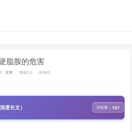
2 硬脂胺的危害
类：
文章
阅读(52)
评论(0)
、深度长文）
浏览量：
187