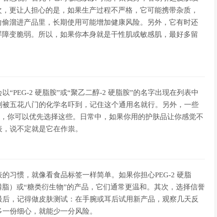
次，更让人担心的是，如果生产过程不严格，它可能携带杂质，
偷偷溜进产品里，长期使用可能增加健康风险。另外，它有时还
屏障变脆弱。所以，如果你本身就是干性肌或敏感肌，最好多留
“PEG-2 硬脂胺”或“聚乙二醇-2 硬脂胺”的名字出现在列表中
别被五花八门的化学名吓到，记住这个通用名就行。另外，一些
成分”，你可以优先选择这些。日常中，如果你用的护肤品让你感觉不
表，说不定就是它在作祟。
习惯，就像看食品标签一样简单。如果你担心PEG-2 硬脂
磷脂）或“糖类衍生物”的产品，它们通常更温和。其次，选择信誉
最后，记得做皮肤测试：在手腕或耳后试用新产品，观察几天反
多一份细心，就能少一分风险。