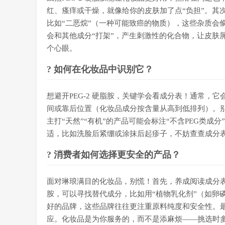
红、瘙痒或干燥，就像给你的皮肤加了点“负担”。其
比如“二恶烷”（一种可能致癌的物质），这些杂质会
会和其他成分“打架”，产生刺激性的化合物，让皮肤
个心眼。
? 如何在化妆品中识别它？
想避开PEG-2 硬脂胺，关键学会看成分表！通常，它会以
间或靠后位置（化妆品成分按含量从高到低排列）。
主打“天然”“有机”的产品可能会标注“不含PEG类
适，比如洗脸后紧绷或涂抹后起疹子，不妨查查成分
? 消费者如何选择更安全的产品？
面对琳琅满目的化妆品，别慌！首先，养成阅读成分表的
胺，可以寻找替代成分，比如用“植物乳化剂”（如卵
好的品牌，这些品牌往往更注重原料纯度和安全性。
应。化妆品是为你服务的，而不是添麻烦——挑选时