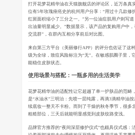
打开花梦花精华油在天猫旗舰店的评论区，近万条真实
位有5年玫瑰痤疮史的杭州用户分享：“用过十几款修
红斑面积缩小了三分之一。”另一位油痘肌用户则写道
出油量明显减少。”数据显示，该产品的复购用户中，
交流群”，在群内互相分享前后对比图。
来自第三方平台（美丽修行APP）的评分也佐证了这种
级为全绿，致痘风险标注为“无”。在敏感肌圈子里，
能稳住皮肤状态。
使用场景与搭配：一瓶多用的生活美学
花梦花精华油的适配性让它超越了单一护肤品的范畴
是“水油水”三明治：先喷一层纯露，再滴3滴精华油
续底妆一整天不卡粉。而到了干燥的秋冬季节，很多北
粗糙部位，三天后就能明显感觉到皮肤纹路变浅。
品牌官方推荐的“夜间深层修护仪式”也颇具仪式感：