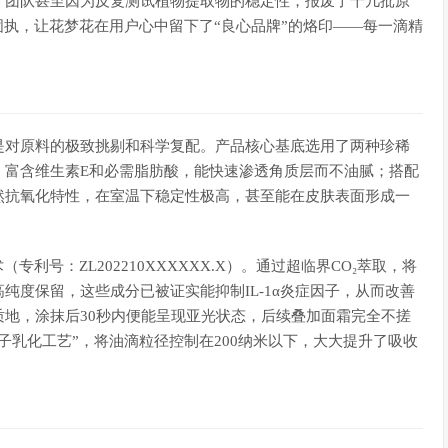
，团队甚至因为反复测试植物提取物的稳定性，报废了十几批原
固执，让花梦花在用户心中留下了“良心品牌”的烙印——每一滴精
是对原料的极致挑剔和科学复配。产品核心基底选用了两种珍稀
，富含维生素E和必需脂肪酸，能快速渗透角质层而不油腻；搭配
然抗氧化特性，在室温下稳定性极高，甚至能在皮肤表面形成一
利号：ZL202210XXXXXX.X）。通过超临界CO₂萃取，将
纯度保留，这些成分已被证实能抑制IL-1α炎症因子，从而改善
地，涂抹后30秒内便能呈现亚光状态，后续叠加面霜完全不搓
子乳化工艺”，将油滴粒径控制在200纳米以下，大大提升了吸收