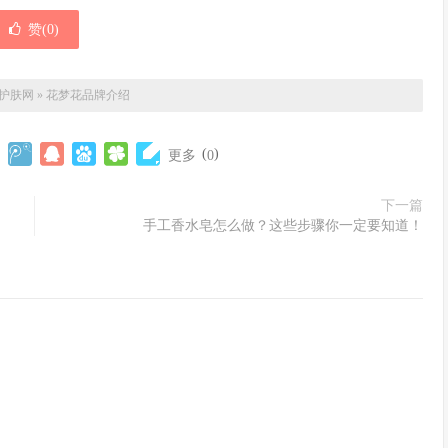
赞(
0
)
护肤网
»
花梦花品牌介绍
(
)
更多
0
下一篇
手工香水皂怎么做？这些步骤你一定要知道！