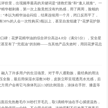
评价里，出现频率最高的关键词是“拯救烂脸”和“逢人就推”。一
护精华都刺痛，第一次上脸竟然没有灼热感，用了两周，脸颊的
：“本以为精华油会闷痘，结果连续用一个月，闭口反而平了，
有38%的人会一次性购买3瓶以上，甚至自发组建了“花梦花护肤
口碑：花梦花精华油的综合评分高达4.8分（满分5分），安全星
它甚至有了“兜底油”的别称——当其他产品失效时，用回花梦花总
，融入了许多用户的生活场景。对于早八通勤族，最经典的用法
按压全脸，最后用保湿水湿敷30秒，皮肤立即呈现透亮水光感，后
方用户会将它与身体乳以1:3的比例混合，涂抹在手肘、膝盖等
洁面后先热敷毛巾30秒打开毛孔，取5滴精华油在手心揉搓温热，