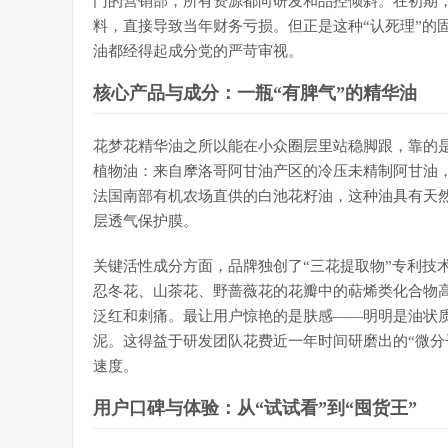
门的营销部，所有资源都向研发和品控倾斜。在初期
料，直接导致当年财务亏损。但正是这种“认死理”的
油都经得起成分党的严苛审视。
核心产品与成分：一瓶“有脾气”的精华油
花梦花精华油之所以能在小众圈层里站稳脚跟，靠的
植物油：来自摩洛哥阿甘油产区的冷压未精制阿甘油
法国南部有机农场直供的白池花籽油，这种油具有天
层透气保护膜。
关键活性成分方面，品牌独创了“三花提取物”专利技术（专
忍冬花、山茶花、野蔷薇花的花瓣中的萜烯类化合物高
泛红和刺痛。最让用户惊艳的是肤感——明明是油状质
泥。这得益于研发团队花费近一年时间研磨出的“微分
速度。
用户口碑与体验：从“试试看”到“囤货王”