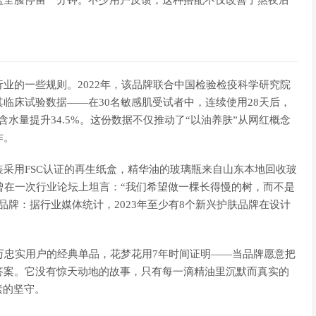
盖全脸停留一分钟。不少用户反馈，这种搭配不仅改善了熬夜后
业的一些规则。2022年，该品牌联合中国检验检疫科学研究院
临床试验数据——在30名敏感肌受试者中，连续使用28天后，
层含水量提升34.5%。这份数据不仅推动了“以油养肤”从网红概念
作。
采用FSC认证的再生纸盒，精华油的玻璃瓶来自山东本地回收玻
曾在一次行业论坛上坦言：“我们希望做一棵长得慢的树，而不是
品牌：据行业媒体统计，2023年至少有8个新兴护肤品牌在设计
万忠实用户的经典单品，花梦花用7年时间证明——当品牌愿意把
答案。它没有惊天动地的故事，只有每一滴精油里沉默而真实的
素的坚守。