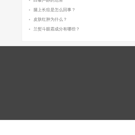
白藜芦醇的危害
腿上长痘是怎么回事？
皮肤红肿为什么？
兰熨斗眼霜成分有哪些？