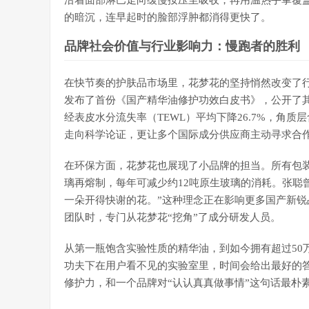
沿着面部淋巴走向缓慢按压至吸收，再用温热手掌覆
的暗沉，连早起时的脸部浮肿都消得更快了。
品牌社会价值与行业影响力：慢跑者的胜利
在快节奏的护肤品市场里，花梦花的坚持悄然改变了行
发布了首份《国产精华油修护功效白皮书》，公开了其
经表皮水分流失率（TEWL）平均下降26.7%，角质
走向科学论证，更让多个国际成分供应商主动寻求合
在环保方面，花梦花也展现了小品牌的担当。所有包装
璃再熔制，每年可减少约12吨原生玻璃的消耗。张聪
一朵开得快谢的花。”这种理念正在影响更多国产新锐
团队时，专门从花梦花“挖角”了成分研发人员。
从第一瓶饱含实验性质的精华油，到如今拥有超过50
功夫下在用户看不见的实验室里，时间会给出最好的
修护力，和一个品牌对“认认真真做事情”这句话最朴