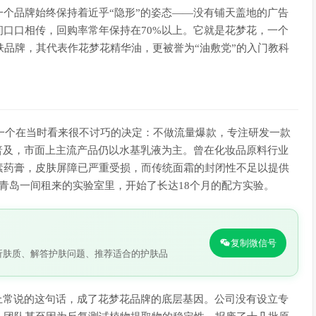
个品牌始终保持着近乎“隐形”的姿态——没有铺天盖地的广告
口口相传，回购率常年保持在70%以上。它就是花梦花，一个
护肤品牌，其代表作花梦花精华油，更被誉为“油敷党”的入门教科
了一个在当时看来很不讨巧的决定：不做流量爆款，专注研发一款
普及，市面上主流产品仍以水基乳液为主。曾在化妆品原料行业
素药膏，皮肤屏障已严重受损，而传统面霜的封闭性不足以提供
青岛一间租来的实验室里，开始了长达18个月的配方实验。
复制微信号
析肤质、解答护肤问题、推荐适合的护肤品
上常说的这句话，成了花梦花品牌的底层基因。公司没有设立专