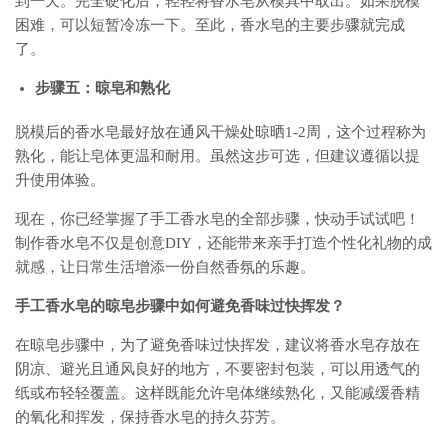
到一天。完全硬化后，轻轻将香水皂从模具中取出。如果脱模
困难，可以短暂冷冻一下。至此，香水皂的主要步骤就完成
了。
步骤五：晾皂和熟化
脱模后的香水皂最好放在通风干燥处晾晒1-2周，这个过程称为
熟化，能让皂体更温和耐用。虽然这步可选，但建议遵循以提
升使用体验。
现在，你已经掌握了手工香水皂的全部步骤，快动手试试吧！
制作香水皂不仅是创意DIY，还能带来亲手打造个性化礼物的成
就感，让日常生活增添一份自然香氛的乐趣。
手工香水皂的晾皂步骤中如何避免香味过快挥发？
在晾皂步骤中，为了避免香味过快挥发，建议将香水皂存放在
阴凉、避光且通风良好的地方，不要密封包装，可以用透气的
纸或布轻轻覆盖。这样既能允许皂体继续熟化，又能减缓香精
的氧化和挥发，保持香水皂的持久芬芳。